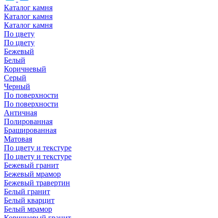
Каталог камня
Каталог камня
Каталог камня
По цвету
По цвету
Бежевый
Белый
Коричневый
Серый
Черный
По поверхности
По поверхности
Античная
Полированная
Брашированная
Матовая
По цвету и текстуре
По цвету и текстуре
Бежевый гранит
Бежевый мрамор
Бежевый травертин
Белый гранит
Белый кварцит
Белый мрамор
Коричневый гранит