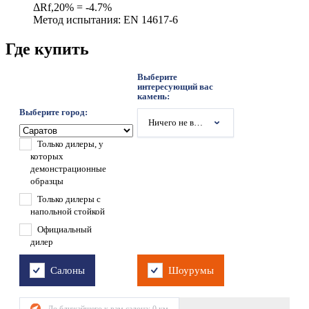
ΔRf,20% = -4.7%
Метод испытания: EN 14617-6
Где купить
Выберите
интересующий вас
камень:
Выберите город:
Ничего не выбрано
Только дилеры, у
которых
демонстрационные
образцы
Только дилеры с
напольной стойкой
Официальный
дилер
Салоны
Шоурумы
До ближайшего к вам салона:
0
км