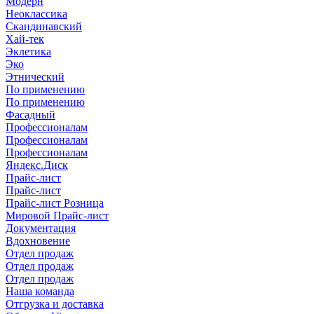
Модерн
Неоклассика
Скандинавский
Хай-тек
Эклетика
Эко
Этнический
По применению
По применению
Фасадный
Профессионалам
Профессионалам
Профессионалам
Яндекс.Диск
Прайс-лист
Прайс-лист
Прайс-лист Розница
Мировой Прайс-лист
Документация
Вдохновение
Отдел продаж
Отдел продаж
Отдел продаж
Наша команда
Отгрузка и доставка