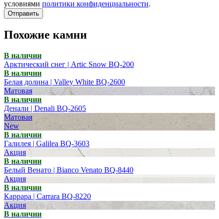
условиями
политики конфиденциальности
.
Отправить
Похожие камни
В наличии
Арктический снег | Artic Snow BQ-200
В наличии
Белая долина | Valley White BQ-2600
Матовая
В наличии
Денали | Denali BQ-2605
Матовая
New
В наличии
Галилея | Galilea BQ-3603
Акция
В наличии
Белый Венато | Bianco Venato BQ-8440
Акция
В наличии
Каррара | Carrara BQ-8220
Акция
В наличии