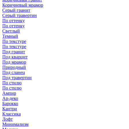
Коричневый мрамор
Серый гранит
Серый травертин
По оттенку
По оттенку
Светлый
Темный
По текстуре
По текстуре
Под гранит
Под кварцит
Под мрамор
Природный
Под сланец
Под травертин
По стилю
По стилю
Ампир
Ар-деко
Барокко
Кантри
Классика
Лофт
Минимализм