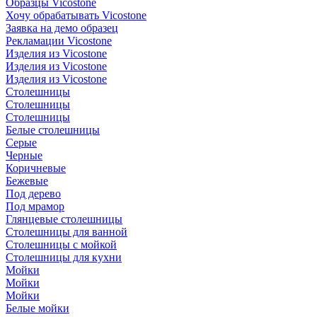
Образцы Vicostone
Хочу обрабатывать Vicostone
Заявка на демо образец
Рекламации Vicostone
Изделия из Vicostone
Изделия из Vicostone
Изделия из Vicostone
Столешницы
Столешницы
Столешницы
Белые столешницы
Серые
Черные
Коричневые
Бежевые
Под дерево
Под мрамор
Глянцевые столешницы
Столешницы для ванной
Столешницы с мойкой
Столешницы для кухни
Мойки
Мойки
Мойки
Белые мойки