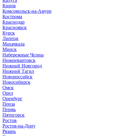
Калуга
Киров
Комсомольск-на-Амуре
Кострома
Краснодар
Красноярск
Курск
Липецк
Махачкала
Минск
Набережные Челны
Нижневартовск
Нижний Новгород
Нижний Тагил
Новороссийск
Новосибирск
Омск
Орел
Оренбург
Пенза
Пермь
Пятигорск
Ростов
Ростов-на-Дону
Рязань