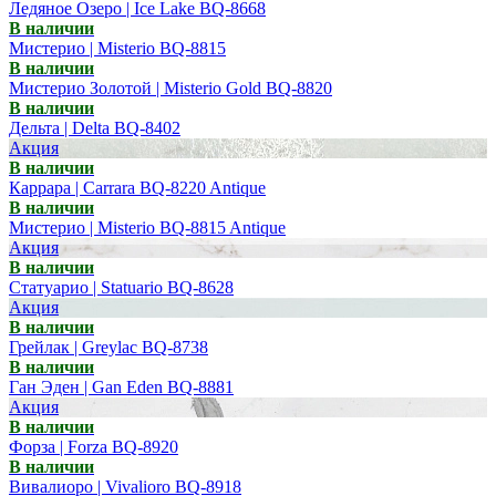
Ледяное Озеро | Ice Lake BQ-8668
В наличии
Мистерио | Misterio BQ-8815
В наличии
Мистерио Золотой | Misterio Gold BQ-8820
В наличии
Дельта | Delta BQ-8402
Акция
В наличии
Каррара | Carrara BQ-8220 Antique
В наличии
Мистерио | Misterio BQ-8815 Antique
Акция
В наличии
Статуарио | Statuario BQ-8628
Акция
В наличии
Грейлак | Greylac BQ-8738
В наличии
Ган Эден | Gan Eden BQ-8881
Акция
В наличии
Форза | Forza BQ-8920
В наличии
Вивалиоро | Vivalioro BQ-8918