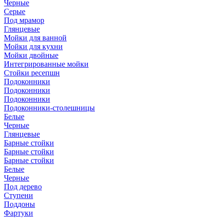
Черные
Серые
Под мрамор
Глянцевые
Мойки для ванной
Мойки для кухни
Мойки двойные
Интегрированные мойки
Стойки ресепшн
Подоконники
Подоконники
Подоконники
Подоконники-столешницы
Белые
Черные
Глянцевые
Барные стойки
Барные стойки
Барные стойки
Белые
Черные
Под дерево
Ступени
Поддоны
Фартуки