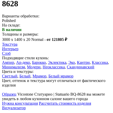
8628
Варианты обработки:
Polished
На складе:
В наличии
Толщины и размеры:
3000 x 1400 x 20 Normal -
от 121805 ₽
Текстура
Интерьер
Слэб
Подходящие стили кухонь:
Ампир
,
Ар-деко
,
Барокко
,
Эклектика
,
Эко
,
Кантри
,
Классика
,
Минимализм
,
Модерн
,
Неоклассика
,
Скандинавский
Цвета и текстуры:
Светлый
,
Белый
,
Мрамор
,
Белый мрамор
Цвет, оттенок и текстура могут отличаться от фактического
изделия
Образец
Vicostone Статуарио | Statuario BQ-8628 вы можете
увидеть в любом кухонном салоне вашего города
Нужна консультация
Рассчитать стоимость изделия
Визуализатор