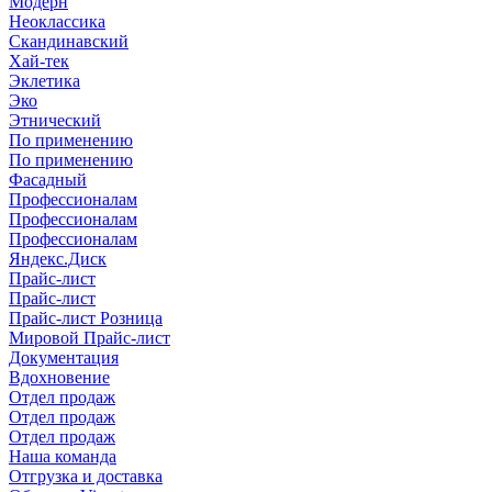
Модерн
Неоклассика
Скандинавский
Хай-тек
Эклетика
Эко
Этнический
По применению
По применению
Фасадный
Профессионалам
Профессионалам
Профессионалам
Яндекс.Диск
Прайс-лист
Прайс-лист
Прайс-лист Розница
Мировой Прайс-лист
Документация
Вдохновение
Отдел продаж
Отдел продаж
Отдел продаж
Наша команда
Отгрузка и доставка