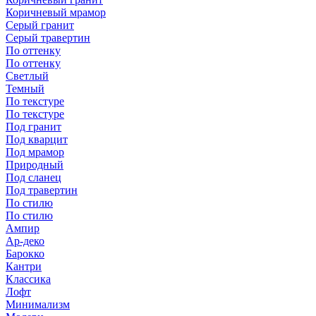
Коричневый мрамор
Серый гранит
Серый травертин
По оттенку
По оттенку
Светлый
Темный
По текстуре
По текстуре
Под гранит
Под кварцит
Под мрамор
Природный
Под сланец
Под травертин
По стилю
По стилю
Ампир
Ар-деко
Барокко
Кантри
Классика
Лофт
Минимализм