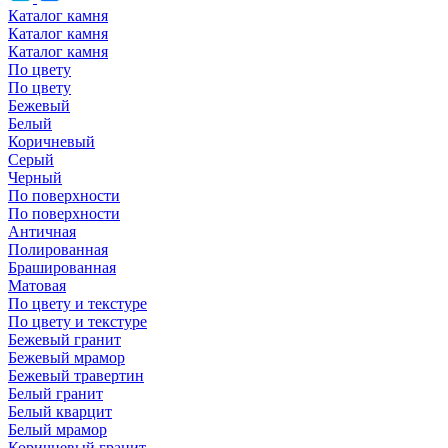
Каталог камня
Каталог камня
Каталог камня
По цвету
По цвету
Бежевый
Белый
Коричневый
Серый
Черный
По поверхности
По поверхности
Античная
Полированная
Брашированная
Матовая
По цвету и текстуре
По цвету и текстуре
Бежевый гранит
Бежевый мрамор
Бежевый травертин
Белый гранит
Белый кварцит
Белый мрамор
Коричневый гранит