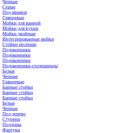
Черные
Серые
Под мрамор
Глянцевые
Мойки для ванной
Мойки для кухни
Мойки двойные
Интегрированные мойки
Стойки ресепшн
Подоконники
Подоконники
Подоконники
Подоконники-столешницы
Белые
Черные
Глянцевые
Барные стойки
Барные стойки
Барные стойки
Белые
Черные
Под дерево
Ступени
Поддоны
Фартуки