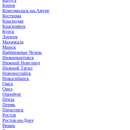
Калуга
Киров
Комсомольск-на-Амуре
Кострома
Краснодар
Красноярск
Курск
Липецк
Махачкала
Минск
Набережные Челны
Нижневартовск
Нижний Новгород
Нижний Тагил
Новороссийск
Новосибирск
Омск
Орел
Оренбург
Пенза
Пермь
Пятигорск
Ростов
Ростов-на-Дону
Рязань