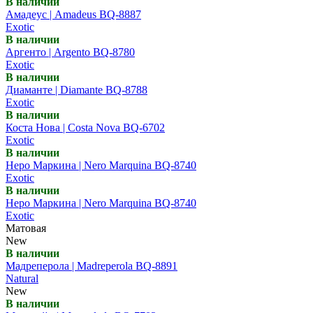
В наличии
Амадеус | Amadeus BQ-8887
Exotic
В наличии
Аргенто | Argento BQ-8780
Exotic
В наличии
Диаманте | Diamante BQ-8788
Exotic
В наличии
Коста Нова | Costa Nova BQ-6702
Exotic
В наличии
Неро Маркина | Nero Marquina BQ-8740
Exotic
В наличии
Неро Маркина | Nero Marquina BQ-8740
Exotic
Матовая
New
В наличии
Мадреперола | Madreperola BQ-8891
Natural
New
В наличии