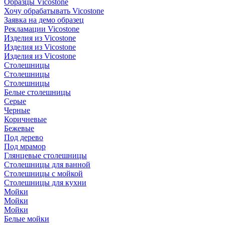
Образцы Vicostone
Хочу обрабатывать Vicostone
Заявка на демо образец
Рекламации Vicostone
Изделия из Vicostone
Изделия из Vicostone
Изделия из Vicostone
Столешницы
Столешницы
Столешницы
Белые столешницы
Серые
Черные
Коричневые
Бежевые
Под дерево
Под мрамор
Глянцевые столешницы
Столешницы для ванной
Столешницы с мойкой
Столешницы для кухни
Мойки
Мойки
Мойки
Белые мойки