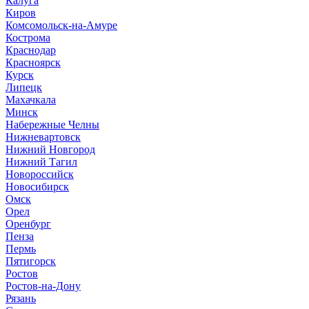
Калуга
Киров
Комсомольск-на-Амуре
Кострома
Краснодар
Красноярск
Курск
Липецк
Махачкала
Минск
Набережные Челны
Нижневартовск
Нижний Новгород
Нижний Тагил
Новороссийск
Новосибирск
Омск
Орел
Оренбург
Пенза
Пермь
Пятигорск
Ростов
Ростов-на-Дону
Рязань