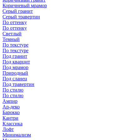
Коричневый мрамор
Серый гранит
Серый травертин
По оттенку
По оттенку
Светлый
Темный
По текстуре
По текстуре
Под гранит
Под кварцит
Под мрамор
Природный
Под сланец
Под травертин
По стилю
По стилю
Ампир
Ар-деко
Барокко
Кантри
Классика
Лофт
Минимализм