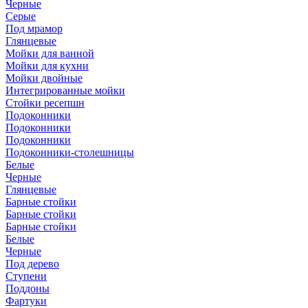
Черные
Серые
Под мрамор
Глянцевые
Мойки для ванной
Мойки для кухни
Мойки двойные
Интегрированные мойки
Стойки ресепшн
Подоконники
Подоконники
Подоконники
Подоконники-столешницы
Белые
Черные
Глянцевые
Барные стойки
Барные стойки
Барные стойки
Белые
Черные
Под дерево
Ступени
Поддоны
Фартуки