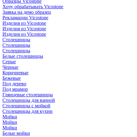
Образцы Vicostone
Хочу обрабатывать Vicostone
Заявка на демо образец
Рекламации Vicostone
Изделия из Vicostone
Изделия из Vicostone
Изделия из Vicostone
Столешницы
Столешницы
Столешницы
Белые столешницы
Серые
Черные
Коричневые
Бежевые
Под дерево
Под мрамор
Глянцевые столешницы
Столешницы для ванной
Столешницы с мойкой
Столешницы для кухни
Мойки
Мойки
Мойки
Белые мойки