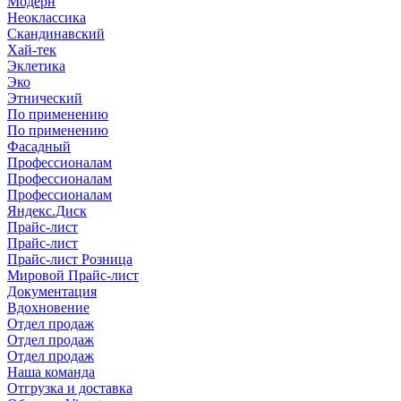
Модерн
Неоклассика
Скандинавский
Хай-тек
Эклетика
Эко
Этнический
По применению
По применению
Фасадный
Профессионалам
Профессионалам
Профессионалам
Яндекс.Диск
Прайс-лист
Прайс-лист
Прайс-лист Розница
Мировой Прайс-лист
Документация
Вдохновение
Отдел продаж
Отдел продаж
Отдел продаж
Наша команда
Отгрузка и доставка