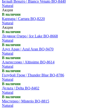
Белый Венато | Bianco Venato BQ-8440
Natural
Акция
В наличии
Каррара | Carrara BQ-8220
Natural
Акция
В наличии
Ледяное Озеро | Ice Lake BQ-8668
Natural
В наличии
Азул Аран | Azul Aran BQ-9470
Natural
В наличии
Альтиссимо | Altissimo BQ-8614
Natural
В наличии
Голубой Гром | Thunder Blue BQ-8786
Natural
В наличии
Дельта | Delta BQ-8402
Natural
В наличии
Мистерио | Misterio BQ-8815
Natural