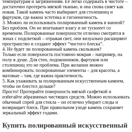
температурам и загрязнениям. Её легко содержать в чистоте –
достаточно протереть мягкой тканью, и она снова сияет как
новая. Такой камень часто выбирают для столешниц и
фартуков, где важна эстетика и гигиеничность.
3. Можно ли использовать полированный камень в ванной?
Без проблем. Он не впитывает влагу и не тускнеет со
временем. Полированные поверхности отлично смотрятся в
зонах с подсветкой – отражая свет, они визуально расширяют
пространство и создают эффект “чистого блеска”.
4. Не будет ли полированный камень скользким?
Только если поверхность постоянно мокрая – например, на
полу в душе. Для стен, подоконников, фартуков или
столешниц это не проблема. При желании можно
комбинировать: полированные элементы – для красоты, а
матовые – там, где важна практичность.
5. Как ухаживать за полированным искусственным камнем,
чтобы он блестел дольше?
Просто! Протирайте поверхность мягкой салфеткой и
избегайте абразивных чистящих средств. Можно использовать
обычный спрей для стекла – он отлично убирает следы и
возвращает блеск. При правильном уходе камень сохраняет
зеркальный эффект годами.
Купить полированный искусственный