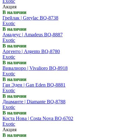
Exotic
Акция
В наличии
Грейлак | Greylac BQ-8738
Exotic
В наличии
Амадеус | Amadeus BQ-8887
Exotic
В наличии
Аргенто | Argento BQ-8780
Exotic
В наличии
Вивалиоро | Vivalioro BQ-8918
Exotic
В наличии
Ган Эден | Gan Eden BQ-8881
Exotic
В наличии
Диаманте | Diamante BQ-8788
Exotic
В наличии
Коста Нова | Costa Nova BQ-6702
Exotic
Акция
В наличии