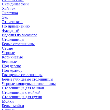
Скандинавский
Хай-тек
Эклетика
Эко
Этнический
По применению
Фасадный
Изделия из Vicostone
Столешницы
Белые столешницы
Серые
Черные
Коричневые
Бежевые
Под дерево
Под мрамор
Глянцевые столешницы
Белые глянцевые столешницы
Черные глянцевые столешницы
Столешницы для ванной
Столешницы с мойкой
Столешницы для кухни
Мойки
Белые мойки