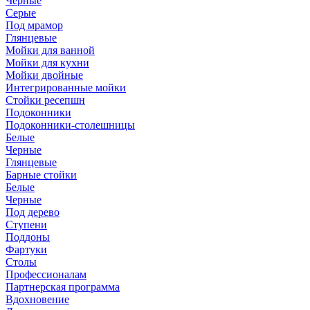
Черные
Серые
Под мрамор
Глянцевые
Мойки для ванной
Мойки для кухни
Мойки двойные
Интегрированные мойки
Стойки ресепшн
Подоконники
Подоконники-столешницы
Белые
Черные
Глянцевые
Барные стойки
Белые
Черные
Под дерево
Ступени
Поддоны
Фартуки
Столы
Профессионалам
Партнерская программа
Вдохновение