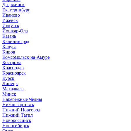
Дзержинск
Екатеринбург
Иваново
Ижевск
Иркутск
Йошкар-Ола
Казань
Калининград
Калуга
Киров
Комсомольск-на-Амуре
Кострома
Краснодар
Красноярск
Курск
Липецк
Махачкала
Минск
Набережные Челны
Нижневартовск
Нижний Новгород
Нижний Тагил
Новороссийск
Новосибирск
Омск