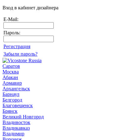
Вход в кабинет дизайнера
E-Mail:
Пароль:
Регистрация
Забыли пароль?
Саратов
Москва
Абакан
Армавир
Архангельск
Барнаул
Белгород
Благовещенск
Брянск
Великий Новгород
Владивосток
Владикавказ
Владимир
Воронеж