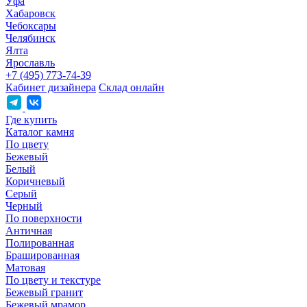
Уфа
Хабаровск
Чебоксары
Челябинск
Ялта
Ярославль
+7 (495) 773-74-39
Кабинет дизайнера
Склад онлайн
Где купить
Каталог камня
По цвету
Бежевый
Белый
Коричневый
Серый
Черный
По поверхности
Античная
Полированная
Брашированная
Матовая
По цвету и текстуре
Бежевый гранит
Бежевый мрамор