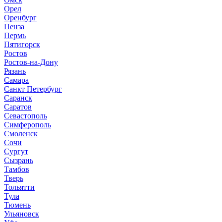
Орел
Оренбург
Пенза
Пермь
Пятигорск
Ростов
Ростов-на-Дону
Рязань
Самара
Санкт Петербург
Саранск
Саратов
Севастополь
Симферополь
Смоленск
Сочи
Сургут
Сызрань
Тамбов
Тверь
Тольятти
Тула
Тюмень
Ульяновск