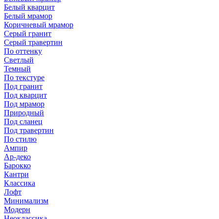
Белый кварцит
Белый мрамор
Коричневый мрамор
Серый гранит
Серый травертин
По оттенку
Светлый
Темный
По текстуре
Под гранит
Под кварцит
Под мрамор
Природный
Под сланец
Под травертин
По стилю
Ампир
Ар-деко
Барокко
Кантри
Классика
Лофт
Минимализм
Модерн
Неоклассика