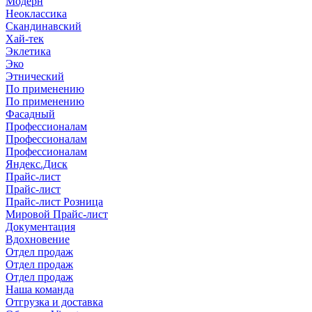
Модерн
Неоклассика
Скандинавский
Хай-тек
Эклетика
Эко
Этнический
По применению
По применению
Фасадный
Профессионалам
Профессионалам
Профессионалам
Яндекс.Диск
Прайс-лист
Прайс-лист
Прайс-лист Розница
Мировой Прайс-лист
Документация
Вдохновение
Отдел продаж
Отдел продаж
Отдел продаж
Наша команда
Отгрузка и доставка