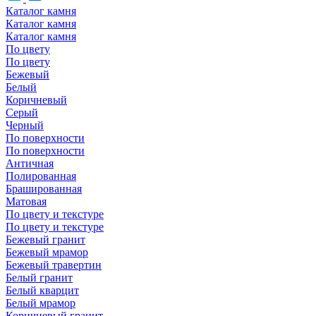
Каталог камня
Каталог камня
Каталог камня
По цвету
По цвету
Бежевый
Белый
Коричневый
Серый
Черный
По поверхности
По поверхности
Античная
Полированная
Брашированная
Матовая
По цвету и текстуре
По цвету и текстуре
Бежевый гранит
Бежевый мрамор
Бежевый травертин
Белый гранит
Белый кварцит
Белый мрамор
Коричневый гранит