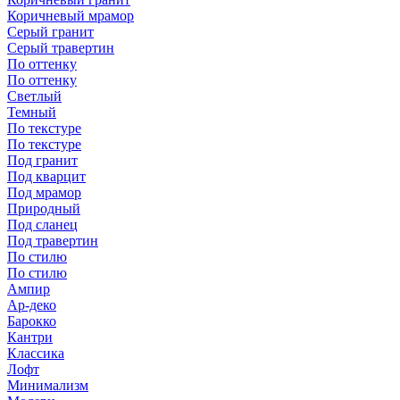
Коричневый мрамор
Серый гранит
Серый травертин
По оттенку
По оттенку
Светлый
Темный
По текстуре
По текстуре
Под гранит
Под кварцит
Под мрамор
Природный
Под сланец
Под травертин
По стилю
По стилю
Ампир
Ар-деко
Барокко
Кантри
Классика
Лофт
Минимализм