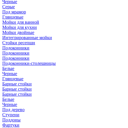
Черные
Серые
Под мрамор
Глянцевые
Мойки для ванной
Мойки для кухни
Мойки двойные
Интегрированные мойки
Стойки ресепшн
Подоконники
Подоконники
Подоконники
Подоконники-столешницы
Белые
Черные
Глянцевые
Барные стойки
Барные стойки
Барные стойки
Белые
Черные
Под дерево
Ступени
Поддоны
Фартуки