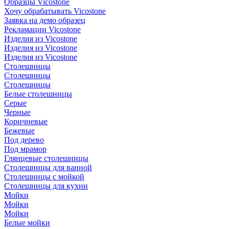
Образцы Vicostone
Хочу обрабатывать Vicostone
Заявка на демо образец
Рекламации Vicostone
Изделия из Vicostone
Изделия из Vicostone
Изделия из Vicostone
Столешницы
Столешницы
Столешницы
Белые столешницы
Серые
Черные
Коричневые
Бежевые
Под дерево
Под мрамор
Глянцевые столешницы
Столешницы для ванной
Столешницы с мойкой
Столешницы для кухни
Мойки
Мойки
Мойки
Белые мойки