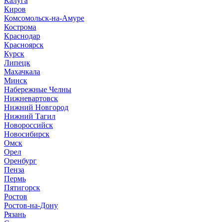
Калуга
Киров
Комсомольск-на-Амуре
Кострома
Краснодар
Красноярск
Курск
Липецк
Махачкала
Минск
Набережные Челны
Нижневартовск
Нижний Новгород
Нижний Тагил
Новороссийск
Новосибирск
Омск
Орел
Оренбург
Пенза
Пермь
Пятигорск
Ростов
Ростов-на-Дону
Рязань