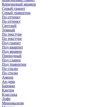
Коричневый мрамор
Серый гранит
Серый травертин
По оттенку
По оттенку
Светлый
Темный
По текстуре
По текстуре
Под гранит
Под кварцит
Под мрамор
Природный
Под сланец
Под травертин
По стилю
По стилю
Ампир
Ар-деко
Барокко
Кантри
Классика
Лофт
Минимализм