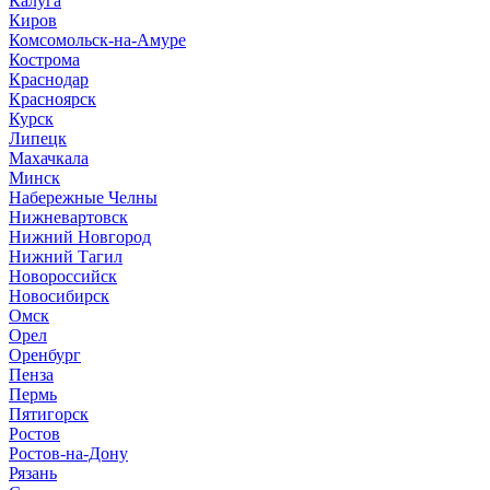
Калуга
Киров
Комсомольск-на-Амуре
Кострома
Краснодар
Красноярск
Курск
Липецк
Махачкала
Минск
Набережные Челны
Нижневартовск
Нижний Новгород
Нижний Тагил
Новороссийск
Новосибирск
Омск
Орел
Оренбург
Пенза
Пермь
Пятигорск
Ростов
Ростов-на-Дону
Рязань