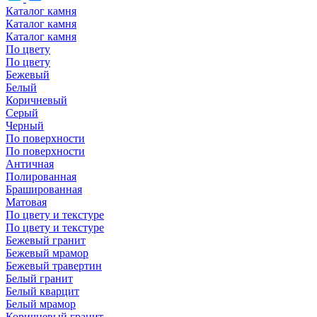
Каталог камня
Каталог камня
Каталог камня
По цвету
По цвету
Бежевый
Белый
Коричневый
Серый
Черный
По поверхности
По поверхности
Античная
Полированная
Брашированная
Матовая
По цвету и текстуре
По цвету и текстуре
Бежевый гранит
Бежевый мрамор
Бежевый травертин
Белый гранит
Белый кварцит
Белый мрамор
Коричневый гранит