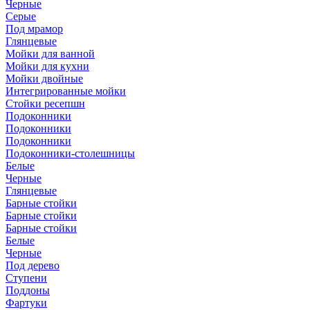
Черные
Серые
Под мрамор
Глянцевые
Мойки для ванной
Мойки для кухни
Мойки двойные
Интегрированные мойки
Стойки ресепшн
Подоконники
Подоконники
Подоконники
Подоконники-столешницы
Белые
Черные
Глянцевые
Барные стойки
Барные стойки
Барные стойки
Белые
Черные
Под дерево
Ступени
Поддоны
Фартуки