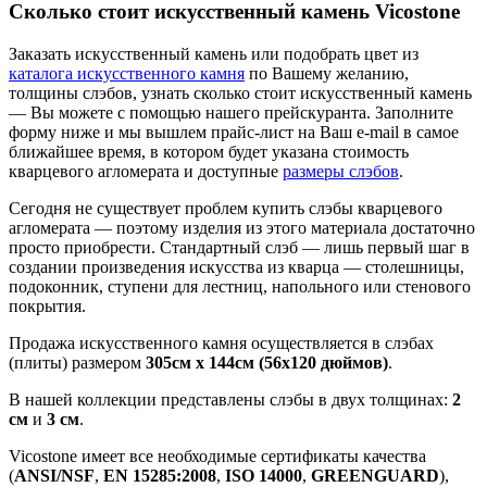
Сколько стоит искусственный камень Vicostone
Заказать искусственный камень или подобрать цвет из
каталога искусственного камня
по Вашему желанию,
толщины слэбов, узнать сколько стоит искусственный камень
— Вы можете с помощью нашего прейскуранта. Заполните
форму ниже и мы вышлем прайс-лист на Ваш e-mail в самое
ближайшее время, в котором будет указана стоимость
кварцевого агломерата и доступные
размеры слэбов
.
Сегодня не существует проблем купить слэбы кварцевого
агломерата — поэтому изделия из этого материала достаточно
просто приобрести. Стандартный слэб — лишь первый шаг в
создании произведения искусства из кварца — столешницы,
подоконник, ступени для лестниц, напольного или стенового
покрытия.
Продажа искусственного камня осуществляется в слэбах
(плиты) размером
305cм x 144cм (56х120 дюймов)
.
В нашей коллекции представлены слэбы в двух толщинах:
2
см
и
3 см
.
Vicostone имеет все необходимые сертификаты качества
(
ANSI/NSF
,
EN 15285:2008
,
ISO 14000
,
GREENGUARD
),