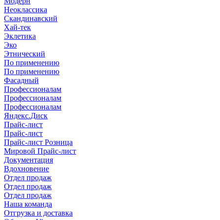
Модерн
Неоклассика
Скандинавский
Хай-тек
Эклетика
Эко
Этнический
По применению
По применению
Фасадный
Профессионалам
Профессионалам
Профессионалам
Яндекс.Диск
Прайс-лист
Прайс-лист
Прайс-лист Розница
Мировой Прайс-лист
Документация
Вдохновение
Отдел продаж
Отдел продаж
Отдел продаж
Наша команда
Отгрузка и доставка