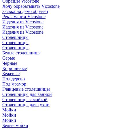
Образцы Vicostone
Хочу обрабатывать Vicostone
Заявка на демо образец
Рекламации Vicostone
Изделия из Vicostone
Изделия из Vicostone
Изделия из Vicostone
Столешницы
Столешницы
Столешницы
Белые столешницы
Серые
Черные
Коричневые
Бежевые
Под дерево
Под мрамор
Глянцевые столешницы
Столешницы для ванной
Столешницы с мойкой
Столешницы для кухни
Мойки
Мойки
Мойки
Белые мойки