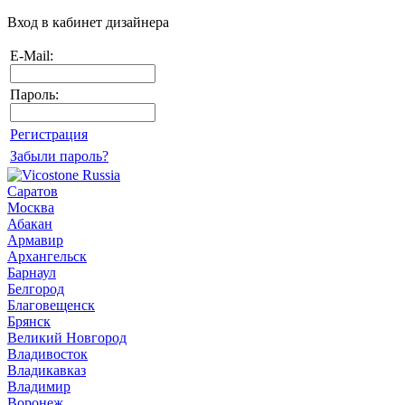
Вход в кабинет дизайнера
E-Mail:
Пароль:
Регистрация
Забыли пароль?
Саратов
Москва
Абакан
Армавир
Архангельск
Барнаул
Белгород
Благовещенск
Брянск
Великий Новгород
Владивосток
Владикавказ
Владимир
Воронеж