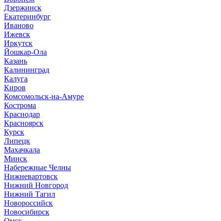
Дзержинск
Екатеринбург
Иваново
Ижевск
Иркутск
Йошкар-Ола
Казань
Калининград
Калуга
Киров
Комсомольск-на-Амуре
Кострома
Краснодар
Красноярск
Курск
Липецк
Махачкала
Минск
Набережные Челны
Нижневартовск
Нижний Новгород
Нижний Тагил
Новороссийск
Новосибирск
Омск