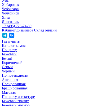
Уфа
Хабаровск
Чебоксары
Челябинск
Ялта
Ярославль
+7 (495) 773-74-39
Кабинет дизайнера
Склад онлайн
Где купить
Каталог камня
По цвету
Бежевый
Белый
Коричневый
Серый
Черный
По поверхности
Античная
Полированная
Брашированная
Матовая
По цвету и текстуре
Бежевый гранит
Бежевый мрамор