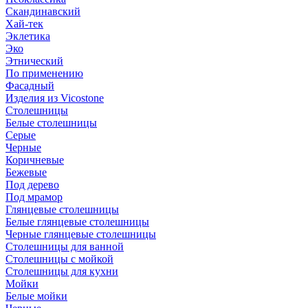
Скандинавский
Хай-тек
Эклетика
Эко
Этнический
По применению
Фасадный
Изделия из Vicostone
Столешницы
Белые столешницы
Серые
Черные
Коричневые
Бежевые
Под дерево
Под мрамор
Глянцевые столешницы
Белые глянцевые столешницы
Черные глянцевые столешницы
Столешницы для ванной
Столешницы с мойкой
Столешницы для кухни
Мойки
Белые мойки