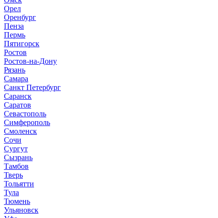
Орел
Оренбург
Пенза
Пермь
Пятигорск
Ростов
Ростов-на-Дону
Рязань
Самара
Санкт Петербург
Саранск
Саратов
Севастополь
Симферополь
Смоленск
Сочи
Сургут
Сызрань
Тамбов
Тверь
Тольятти
Тула
Тюмень
Ульяновск