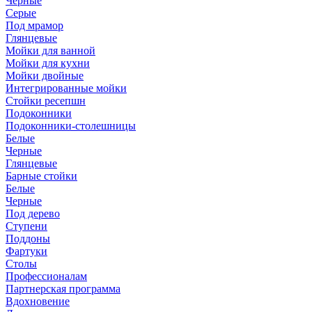
Черные
Серые
Под мрамор
Глянцевые
Мойки для ванной
Мойки для кухни
Мойки двойные
Интегрированные мойки
Стойки ресепшн
Подоконники
Подоконники-столешницы
Белые
Черные
Глянцевые
Барные стойки
Белые
Черные
Под дерево
Ступени
Поддоны
Фартуки
Столы
Профессионалам
Партнерская программа
Вдохновение