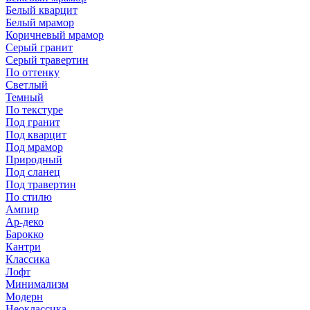
Белый кварцит
Белый мрамор
Коричневый мрамор
Серый гранит
Серый травертин
По оттенку
Светлый
Темный
По текстуре
Под гранит
Под кварцит
Под мрамор
Природный
Под сланец
Под травертин
По стилю
Ампир
Ар-деко
Барокко
Кантри
Классика
Лофт
Минимализм
Модерн
Неоклассика