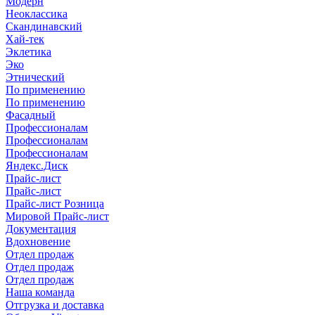
Модерн
Неоклассика
Скандинавский
Хай-тек
Эклетика
Эко
Этнический
По применению
По применению
Фасадный
Профессионалам
Профессионалам
Профессионалам
Яндекс.Диск
Прайс-лист
Прайс-лист
Прайс-лист Розница
Мировой Прайс-лист
Документация
Вдохновение
Отдел продаж
Отдел продаж
Отдел продаж
Наша команда
Отгрузка и доставка