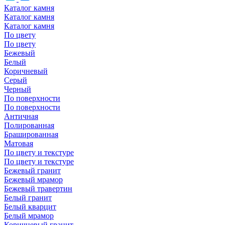
Каталог камня
Каталог камня
Каталог камня
По цвету
По цвету
Бежевый
Белый
Коричневый
Серый
Черный
По поверхности
По поверхности
Античная
Полированная
Брашированная
Матовая
По цвету и текстуре
По цвету и текстуре
Бежевый гранит
Бежевый мрамор
Бежевый травертин
Белый гранит
Белый кварцит
Белый мрамор
Коричневый гранит