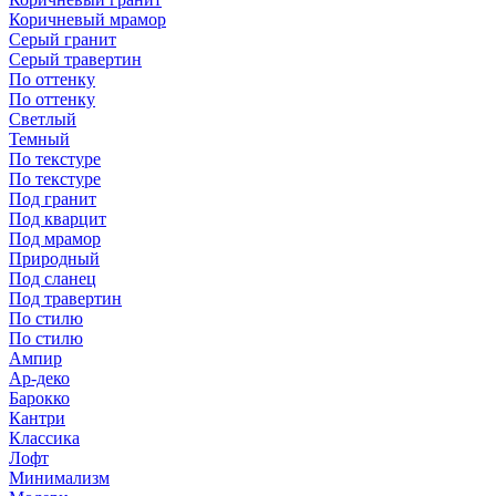
Коричневый мрамор
Серый гранит
Серый травертин
По оттенку
По оттенку
Светлый
Темный
По текстуре
По текстуре
Под гранит
Под кварцит
Под мрамор
Природный
Под сланец
Под травертин
По стилю
По стилю
Ампир
Ар-деко
Барокко
Кантри
Классика
Лофт
Минимализм