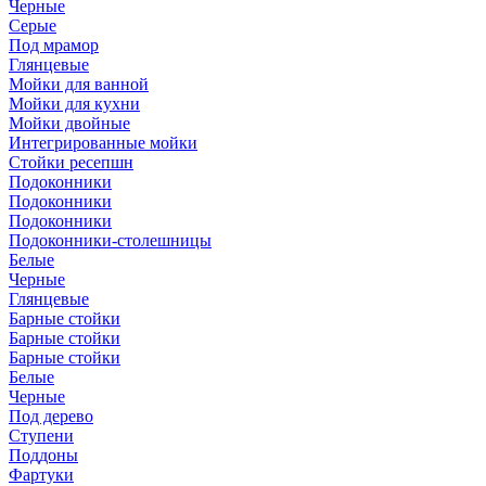
Черные
Серые
Под мрамор
Глянцевые
Мойки для ванной
Мойки для кухни
Мойки двойные
Интегрированные мойки
Стойки ресепшн
Подоконники
Подоконники
Подоконники
Подоконники-столешницы
Белые
Черные
Глянцевые
Барные стойки
Барные стойки
Барные стойки
Белые
Черные
Под дерево
Ступени
Поддоны
Фартуки