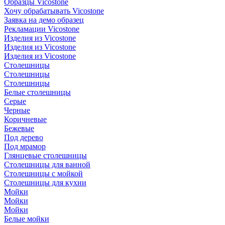
Образцы Vicostone
Хочу обрабатывать Vicostone
Заявка на демо образец
Рекламации Vicostone
Изделия из Vicostone
Изделия из Vicostone
Изделия из Vicostone
Столешницы
Столешницы
Столешницы
Белые столешницы
Серые
Черные
Коричневые
Бежевые
Под дерево
Под мрамор
Глянцевые столешницы
Столешницы для ванной
Столешницы с мойкой
Столешницы для кухни
Мойки
Мойки
Мойки
Белые мойки