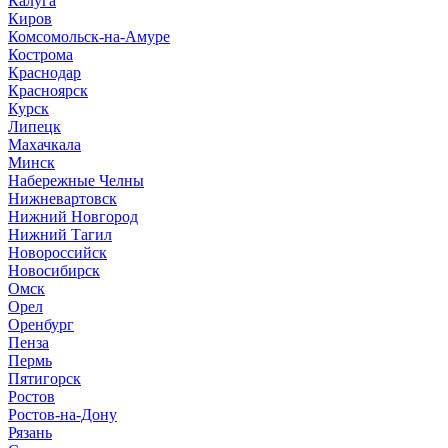
Калуга
Киров
Комсомольск-на-Амуре
Кострома
Краснодар
Красноярск
Курск
Липецк
Махачкала
Минск
Набережные Челны
Нижневартовск
Нижний Новгород
Нижний Тагил
Новороссийск
Новосибирск
Омск
Орел
Оренбург
Пенза
Пермь
Пятигорск
Ростов
Ростов-на-Дону
Рязань