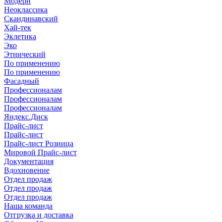
Модерн
Неоклассика
Скандинавский
Хай-тек
Эклетика
Эко
Этнический
По применению
По применению
Фасадный
Профессионалам
Профессионалам
Профессионалам
Яндекс.Диск
Прайс-лист
Прайс-лист
Прайс-лист Розница
Мировой Прайс-лист
Документация
Вдохновение
Отдел продаж
Отдел продаж
Отдел продаж
Наша команда
Отгрузка и доставка