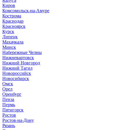
Калуга
Киров
Комсомольск-на-Амуре
Кострома
Краснодар
Красноярск
Курск
Липецк
Махачкала
Минск
Набережные Челны
Нижневартовск
Нижний Новгород
Нижний Тагил
Новороссийск
Новосибирск
Омск
Орел
Оренбург
Пенза
Пермь
Пятигорск
Ростов
Ростов-на-Дону
Рязань