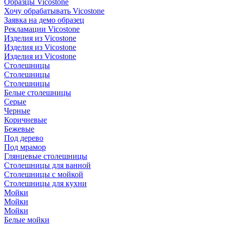
Образцы Vicostone
Хочу обрабатывать Vicostone
Заявка на демо образец
Рекламации Vicostone
Изделия из Vicostone
Изделия из Vicostone
Изделия из Vicostone
Столешницы
Столешницы
Столешницы
Белые столешницы
Серые
Черные
Коричневые
Бежевые
Под дерево
Под мрамор
Глянцевые столешницы
Столешницы для ванной
Столешницы с мойкой
Столешницы для кухни
Мойки
Мойки
Мойки
Белые мойки