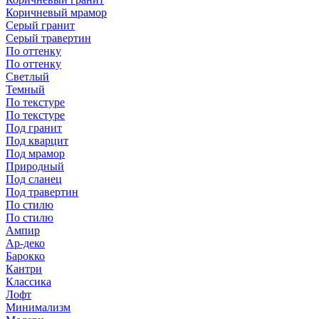
Коричневый мрамор
Серый гранит
Серый травертин
По оттенку
По оттенку
Светлый
Темный
По текстуре
По текстуре
Под гранит
Под кварцит
Под мрамор
Природный
Под сланец
Под травертин
По стилю
По стилю
Ампир
Ар-деко
Барокко
Кантри
Классика
Лофт
Минимализм