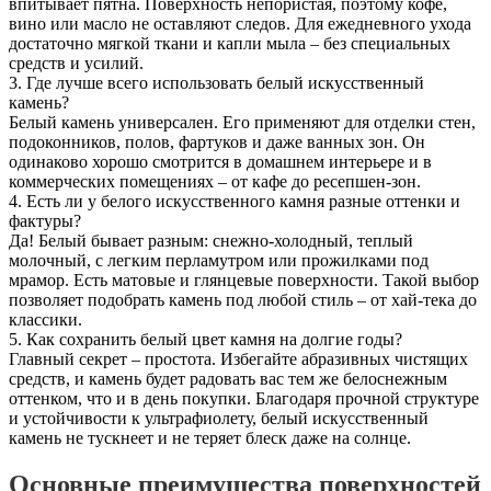
впитывает пятна. Поверхность непористая, поэтому кофе,
вино или масло не оставляют следов. Для ежедневного ухода
достаточно мягкой ткани и капли мыла – без специальных
средств и усилий.
3. Где лучше всего использовать белый искусственный
камень?
Белый камень универсален. Его применяют для отделки стен,
подоконников, полов, фартуков и даже ванных зон. Он
одинаково хорошо смотрится в домашнем интерьере и в
коммерческих помещениях – от кафе до ресепшен-зон.
4. Есть ли у белого искусственного камня разные оттенки и
фактуры?
Да! Белый бывает разным: снежно-холодный, теплый
молочный, с легким перламутром или прожилками под
мрамор. Есть матовые и глянцевые поверхности. Такой выбор
позволяет подобрать камень под любой стиль – от хай-тека до
классики.
5. Как сохранить белый цвет камня на долгие годы?
Главный секрет – простота. Избегайте абразивных чистящих
средств, и камень будет радовать вас тем же белоснежным
оттенком, что и в день покупки. Благодаря прочной структуре
и устойчивости к ультрафиолету, белый искусственный
камень не тускнеет и не теряет блеск даже на солнце.
Основные преимущества поверхностей