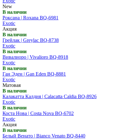
Exotic
New
В наличии
Роксана | Roxana BQ-6981
Exotic
Акция
В наличии
Грейлак | Greylac BQ-8738
Exotic
В наличии
Вивалиоро | Vivalioro BQ-8918
Exotic
В наличии
Ган Эден | Gan Eden BQ-8881
Exotic
Матовая
В наличии
Калакатта Калдия | Calacatta Caldia BQ-8926
Exotic
В наличии
Коста Нова | Costa Nova BQ-6702
Exotic
Акция
В наличии
Белый Венато | Bianco Venato BQ-8440