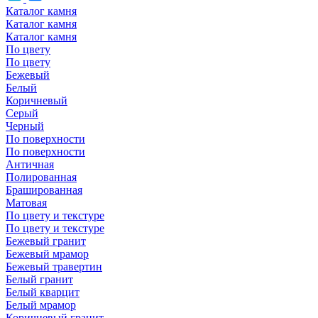
Каталог камня
Каталог камня
Каталог камня
По цвету
По цвету
Бежевый
Белый
Коричневый
Серый
Черный
По поверхности
По поверхности
Античная
Полированная
Брашированная
Матовая
По цвету и текстуре
По цвету и текстуре
Бежевый гранит
Бежевый мрамор
Бежевый травертин
Белый гранит
Белый кварцит
Белый мрамор
Коричневый гранит