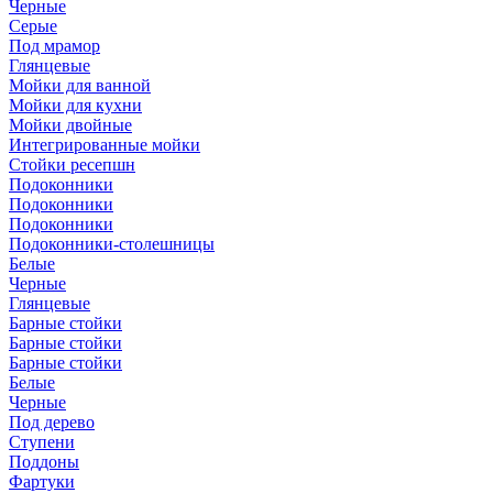
Черные
Серые
Под мрамор
Глянцевые
Мойки для ванной
Мойки для кухни
Мойки двойные
Интегрированные мойки
Стойки ресепшн
Подоконники
Подоконники
Подоконники
Подоконники-столешницы
Белые
Черные
Глянцевые
Барные стойки
Барные стойки
Барные стойки
Белые
Черные
Под дерево
Ступени
Поддоны
Фартуки