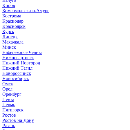
Калуга
Киров
Комсомольск-на-Амуре
Кострома
Краснодар
Красноярск
Курск
Липецк
Махачкала
Минск
Набережные Челны
Нижневартовск
Нижний Новгород
Нижний Тагил
Новороссийск
Новосибирск
Омск
Орел
Оренбург
Пенза
Пермь
Пятигорск
Ростов
Ростов-на-Дону
Рязань