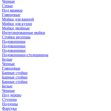
Черные
Серые
Под мрамор
Глянцевые
Мойки для ванной
Мойки для кухни
Мойки двойные
Интегрированные мойки
Стойки ресепшн
Подоконники
Подоконники
Подоконники
Подоконники-столешницы
Белые
Черные
Глянцевые
Барные стойки
Барные стойки
Барные стойки
Белые
Черные
Под дерево
Ступени
Поддоны
Фартуки