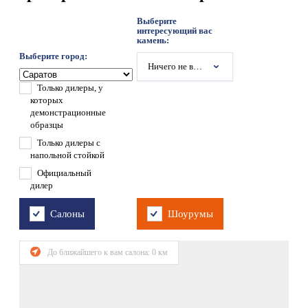
Выберите
интересующий вас
камень:
Выберите город:
Ничего не выбрано
Только дилеры, у
которых
демонстрационные
образцы
Только дилеры с
напольной стойкой
Официальный
дилер
Салоны
Шоурумы
До ближайшего к вам салона:
0
км