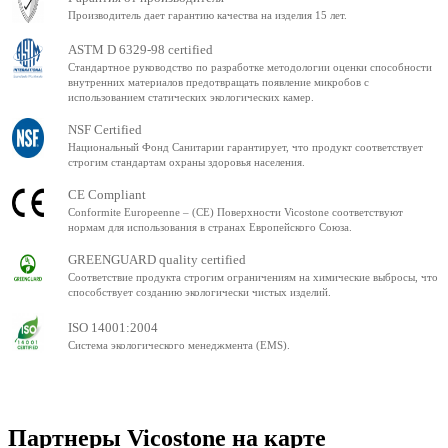
Производитель дает гарантию качества на изделия 15 лет.
ASTM D 6329-98 certified
Стандартное руководство по разработке методологии оценки способности
внутренних материалов предотвращать появление микробов с
использованием статических экологических камер.
NSF Certified
Национальный Фонд Санитарии гарантирует, что продукт соответствует
строгим стандартам охраны здоровья населения.
CE Compliant
Conformite Europeenne – (CE) Поверхности Vicostone соответствуют
нормам для использования в странах Европейского Союза.
GREENGUARD quality certified
Соответствие продукта строгим ограничениям на химические выбросы, что
способствует созданию экологически чистых изделий.
ISO 14001:2004
Система экологического менеджмента (EMS).
Партнеры Vicostone на карте