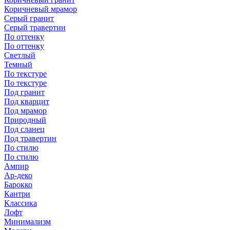
Коричневый мрамор
Серый гранит
Серый травертин
По оттенку
По оттенку
Светлый
Темный
По текстуре
По текстуре
Под гранит
Под кварцит
Под мрамор
Природный
Под сланец
Под травертин
По стилю
По стилю
Ампир
Ар-деко
Барокко
Кантри
Классика
Лофт
Минимализм