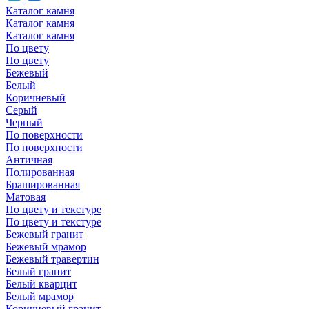
Каталог камня
Каталог камня
Каталог камня
По цвету
По цвету
Бежевый
Белый
Коричневый
Серый
Черный
По поверхности
По поверхности
Античная
Полированная
Брашированная
Матовая
По цвету и текстуре
По цвету и текстуре
Бежевый гранит
Бежевый мрамор
Бежевый травертин
Белый гранит
Белый кварцит
Белый мрамор
Коричневый гранит