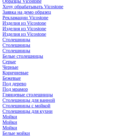
Образцы Vicostone
Хочу обрабатывать Vicostone
Заявка на демо образец
Рекламации Vicostone
Изделия из Vicostone
Изделия из Vicostone
Изделия из Vicostone
Столешницы
Столешницы
Столешницы
Белые столешницы
Серые
Черные
Коричневые
Бежевые
Под дерево
Под мрамор
Глянцевые столешницы
Столешницы для ванной
Столешницы с мойкой
Столешницы для кухни
Мойки
Мойки
Мойки
Белые мойки