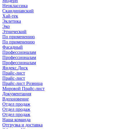
Модерн
Неоклассика
Скандинавский
Хай-тек
Эклетика
Эко
Этнический
По применению
По применению
Фасадный
Профессионалам
Профессионалам
Профессионалам
Яндекс.Диск
Прайс-лист
Прайс-лист
Прайс-лист Розница
Мировой Прайс-лист
Документация
Вдохновение
Отдел продаж
Отдел продаж
Отдел продаж
Наша команда
Отгрузка и доставка