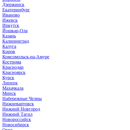
Дзержинск
Екатеринбург
Иваново
Ижевск
Иркутск
Йошкар-Ола
Казань
Калининград
Калуга
Киров
Комсомольск-на-Амуре
Кострома
Краснодар
Красноярск
Курск
Липецк
Махачкала
Минск
Набережные Челны
Нижневартовск
Нижний Новгород
Нижний Тагил
Новороссийск
Новосибирск
Омск