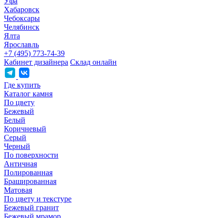
Уфа
Хабаровск
Чебоксары
Челябинск
Ялта
Ярославль
+7 (495) 773-74-39
Кабинет дизайнера
Склад онлайн
Где купить
Каталог камня
По цвету
Бежевый
Белый
Коричневый
Серый
Черный
По поверхности
Античная
Полированная
Брашированная
Матовая
По цвету и текстуре
Бежевый гранит
Бежевый мрамор