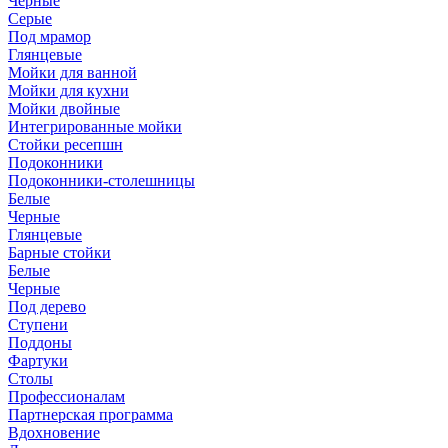
Черные
Серые
Под мрамор
Глянцевые
Мойки для ванной
Мойки для кухни
Мойки двойные
Интегрированные мойки
Стойки ресепшн
Подоконники
Подоконники-столешницы
Белые
Черные
Глянцевые
Барные стойки
Белые
Черные
Под дерево
Ступени
Поддоны
Фартуки
Столы
Профессионалам
Партнерская программа
Вдохновение