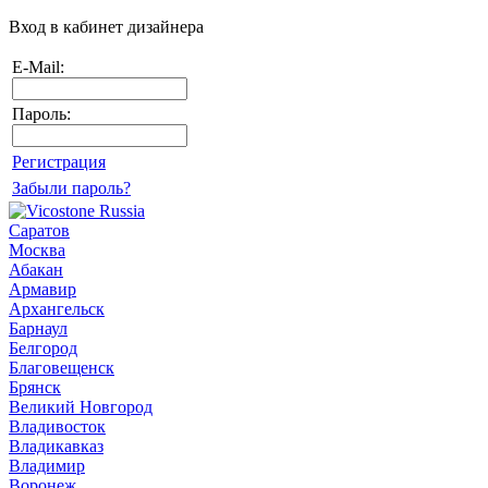
Вход в кабинет дизайнера
E-Mail:
Пароль:
Регистрация
Забыли пароль?
Саратов
Москва
Абакан
Армавир
Архангельск
Барнаул
Белгород
Благовещенск
Брянск
Великий Новгород
Владивосток
Владикавказ
Владимир
Воронеж