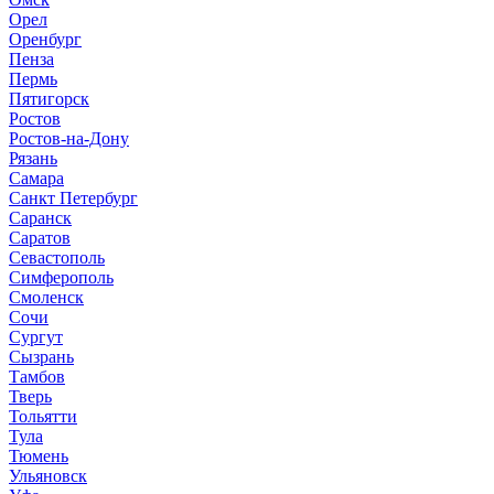
Орел
Оренбург
Пенза
Пермь
Пятигорск
Ростов
Ростов-на-Дону
Рязань
Самара
Санкт Петербург
Саранск
Саратов
Севастополь
Симферополь
Смоленск
Сочи
Сургут
Сызрань
Тамбов
Тверь
Тольятти
Тула
Тюмень
Ульяновск