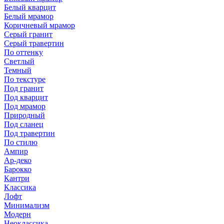
Белый кварцит
Белый мрамор
Коричневый мрамор
Серый гранит
Серый травертин
По оттенку
Светлый
Темный
По текстуре
Под гранит
Под кварцит
Под мрамор
Природный
Под сланец
Под травертин
По стилю
Ампир
Ар-деко
Барокко
Кантри
Классика
Лофт
Минимализм
Модерн
Неоклассика