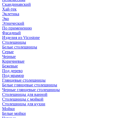
Скандинавский
Хай-тек
Эклетика
Эко
Этнический
По применению
Фасадный
Изделия из Vicostone
Столешницы
Белые столешницы
Серые
Черные
Коричневые
Бежевые
Под дерево
Под мрамор
Глянцевые столешницы
Белые глянцевые столешницы
Черные глянцевые столешницы
Столешницы для ванной
Столешницы с мойкой
Столешницы для кухни
Мойки
Белые мойки