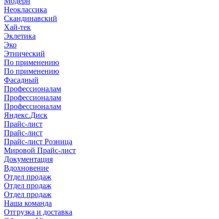
Модерн
Неоклассика
Скандинавский
Хай-тек
Эклетика
Эко
Этнический
По применению
По применению
Фасадный
Профессионалам
Профессионалам
Профессионалам
Яндекс.Диск
Прайс-лист
Прайс-лист
Прайс-лист Розница
Мировой Прайс-лист
Документация
Вдохновение
Отдел продаж
Отдел продаж
Отдел продаж
Наша команда
Отгрузка и доставка