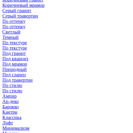
Коричневый мрамор
Серый гранит
Серый травертин
По оттенку
По оттенку
Светлый
Темный
По текстуре
По текстуре
Под гранит
Под кварцит
Под мрамор
Природный
Под сланец
Под травертин
По стилю
По стилю
Ампир
Ар-деко
Барокко
Кантри
Классика
Лофт
Минимализм