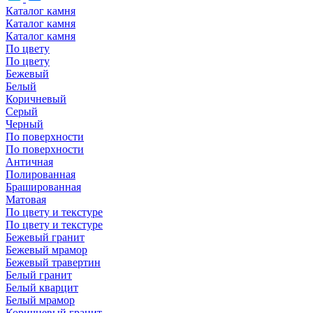
Каталог камня
Каталог камня
Каталог камня
По цвету
По цвету
Бежевый
Белый
Коричневый
Серый
Черный
По поверхности
По поверхности
Античная
Полированная
Брашированная
Матовая
По цвету и текстуре
По цвету и текстуре
Бежевый гранит
Бежевый мрамор
Бежевый травертин
Белый гранит
Белый кварцит
Белый мрамор
Коричневый гранит