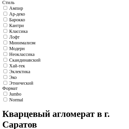
Стиль
Ампир
Ар-деко
Барокко
Кантри
Классика
Лофт
Минимализм
Модерн
Неоклассика
Скандинавский
Хай-тек
Эклектика
Эко
Этнический
Формат
Jumbo
Normal
Кварцевый агломерат в г.
Саратов