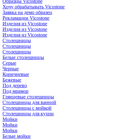
Образцы Vicostone
Хочу обрабатывать Vicostone
Заявка на демо образец
Рекламации Vicostone
Изделия из Vicostone
Изделия из Vicostone
Изделия из Vicostone
Столешницы
Столешницы
Столешницы
Белые столешницы
Серые
Черные
Коричневые
Бежевые
Под дерево
Под мрамор
Глянцевые столешницы
Столешницы для ванной
Столешницы с мойкой
Столешницы для кухни
Мойки
Мойки
Мойки
Белые мойки