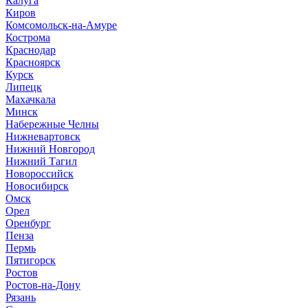
Калуга
Киров
Комсомольск-на-Амуре
Кострома
Краснодар
Красноярск
Курск
Липецк
Махачкала
Минск
Набережные Челны
Нижневартовск
Нижний Новгород
Нижний Тагил
Новороссийск
Новосибирск
Омск
Орел
Оренбург
Пенза
Пермь
Пятигорск
Ростов
Ростов-на-Дону
Рязань