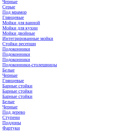
Черные
Серые
Под мрамор
Глянцевые
Мойки для ванной
Мойки для кухни
Мойки двойные
Интегрированные мойки
Стойки ресепшн
Подоконники
Подоконники
Подоконники
Подоконники-столешницы
Белые
Черные
Глянцевые
Барные стойки
Барные стойки
Барные стойки
Белые
Черные
Под дерево
Ступени
Поддоны
Фартуки