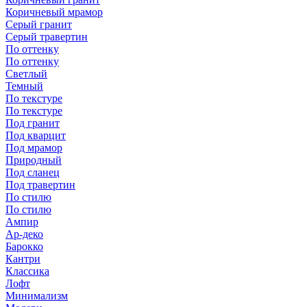
Коричневый мрамор
Серый гранит
Серый травертин
По оттенку
По оттенку
Светлый
Темный
По текстуре
По текстуре
Под гранит
Под кварцит
Под мрамор
Природный
Под сланец
Под травертин
По стилю
По стилю
Ампир
Ар-деко
Барокко
Кантри
Классика
Лофт
Минимализм