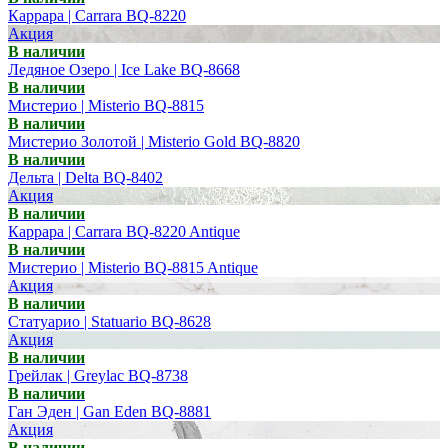
Каррара | Carrara BQ-8220
Акция
В наличии
Ледяное Озеро | Ice Lake BQ-8668
В наличии
Мистерио | Misterio BQ-8815
В наличии
Мистерио Золотой | Misterio Gold BQ-8820
В наличии
Дельта | Delta BQ-8402
Акция
В наличии
Каррара | Carrara BQ-8220 Antique
В наличии
Мистерио | Misterio BQ-8815 Antique
Акция
В наличии
Статуарио | Statuario BQ-8628
Акция
В наличии
Грейлак | Greylac BQ-8738
В наличии
Ган Эден | Gan Eden BQ-8881
Акция
В наличии