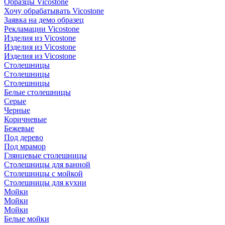
Образцы Vicostone
Хочу обрабатывать Vicostone
Заявка на демо образец
Рекламации Vicostone
Изделия из Vicostone
Изделия из Vicostone
Изделия из Vicostone
Столешницы
Столешницы
Столешницы
Белые столешницы
Серые
Черные
Коричневые
Бежевые
Под дерево
Под мрамор
Глянцевые столешницы
Столешницы для ванной
Столешницы с мойкой
Столешницы для кухни
Мойки
Мойки
Мойки
Белые мойки