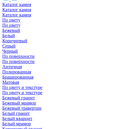
Каталог камня
Каталог камня
Каталог камня
По цвету
По цвету
Бежевый
Белый
Коричневый
Серый
Черный
По поверхности
По поверхности
Античная
Полированная
Брашированная
Матовая
По цвету и текстуре
По цвету и текстуре
Бежевый гранит
Бежевый мрамор
Бежевый травертин
Белый гранит
Белый кварцит
Белый мрамор
Коричневый гранит