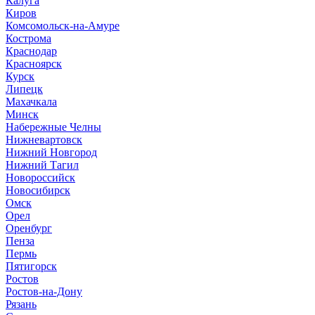
Калуга
Киров
Комсомольск-на-Амуре
Кострома
Краснодар
Красноярск
Курск
Липецк
Махачкала
Минск
Набережные Челны
Нижневартовск
Нижний Новгород
Нижний Тагил
Новороссийск
Новосибирск
Омск
Орел
Оренбург
Пенза
Пермь
Пятигорск
Ростов
Ростов-на-Дону
Рязань