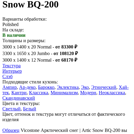
Snow BQ-200
Варианты обработки:
Polished
На складе:
В наличии
Толщины и размеры:
3000 x 1400 x 20 Normal -
от 83300 ₽
3300 x 1650 x 20 Jumbo -
от 108120 ₽
3000 x 1400 x 12 Normal -
от 68170 ₽
Текстура
Интерьер
Слэб
Подходящие стили кухонь:
Ампир
,
Ар-деко
,
Барокко
,
Эклектика
,
Эко
,
Этнический
,
Хай-
тек
,
Кантри
,
Классика
,
Минимализм
,
Модерн
,
Неоклассика
,
Скандинавский
Цвета и текстуры:
Светлый
,
Белый
Цвет, оттенок и текстура могут отличаться от фактического
изделия
Образец
Vicostone Арктический снег | Artic Snow BQ-200 вы