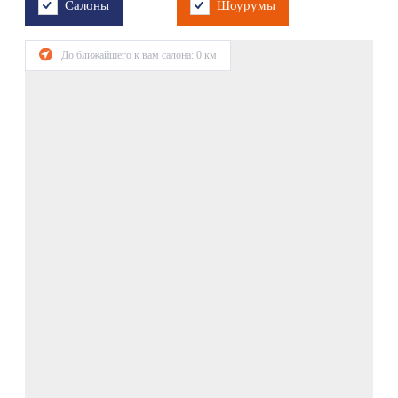
Салоны
Шоурумы
До ближайшего к вам салона:
0
км