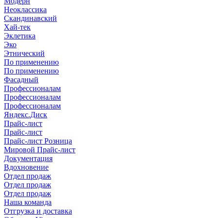
Модерн
Неоклассика
Скандинавский
Хай-тек
Эклетика
Эко
Этнический
По применению
По применению
Фасадный
Профессионалам
Профессионалам
Профессионалам
Яндекс.Диск
Прайс-лист
Прайс-лист
Прайс-лист Розница
Мировой Прайс-лист
Документация
Вдохновение
Отдел продаж
Отдел продаж
Отдел продаж
Наша команда
Отгрузка и доставка