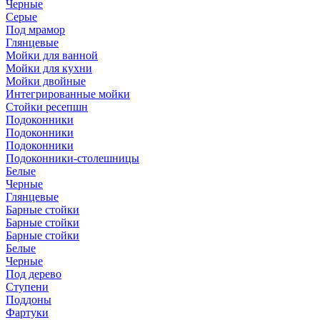
Черные
Серые
Под мрамор
Глянцевые
Мойки для ванной
Мойки для кухни
Мойки двойные
Интегрированные мойки
Стойки ресепшн
Подоконники
Подоконники
Подоконники
Подоконники-столешницы
Белые
Черные
Глянцевые
Барные стойки
Барные стойки
Барные стойки
Белые
Черные
Под дерево
Ступени
Поддоны
Фартуки